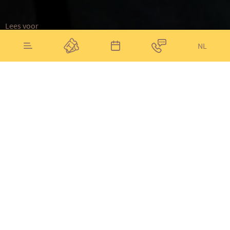
Lees voor
NL
Stay cool!
Tijdens de zomervakantie is Natuurmuseum Brabant
elke dag geopend. En dankzij onze airco is het fijn
vertoeven, ook op warme dagen! Plan hieronder je
bezoek óf
word vriend van het museum
en geniet van
onbeperkt toegang.
Plan je bezoek