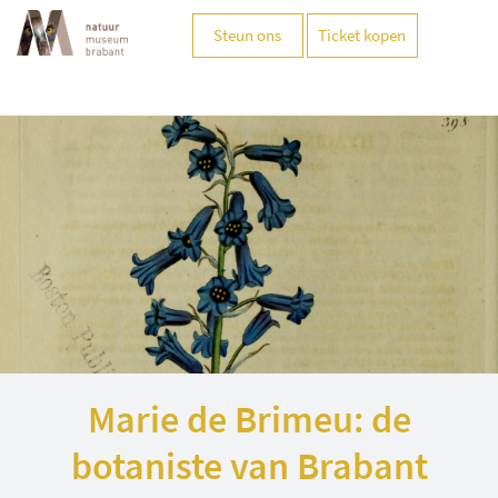
Steun ons
Ticket kopen
Marie de Brimeu: de
botaniste van Brabant