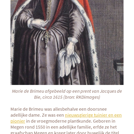
Marie de Brimeu afgebeeld op een prent van Jacques de
Bie, circa 1615 (bron: RKDimages)
Marie de Brimeu was allesbehalve een doorsnee
adellijke dame. Ze was een
nieuwsgierige tuinier en een
pionier
in de vroegmoderne plantkunde. Geboren in
Megen rond 1550 in een adellijke familie, erfde ze het
graafschap Megen en kreeg later door huwelijk de titel