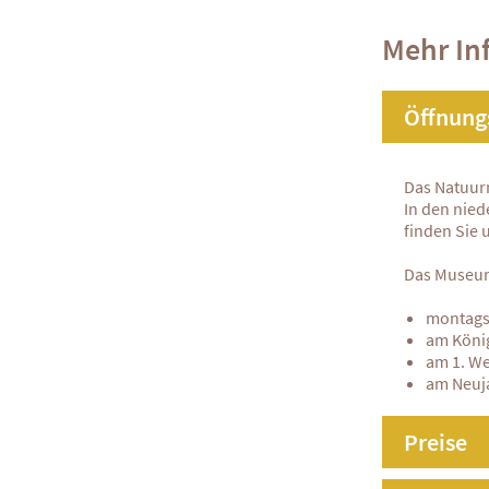
Mehr In
Öffnung
Das Natuurm
In den nied
finden Sie 
Das Museum
montags 
am Köni
am 1. We
am Neuj
Preise