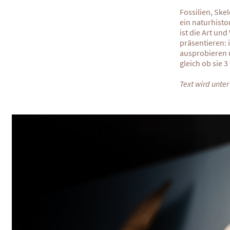
Fossilien, Ske
ein naturhisto
ist die Art un
präsentieren: 
ausprobieren 
gleich ob sie 
Text wird unter