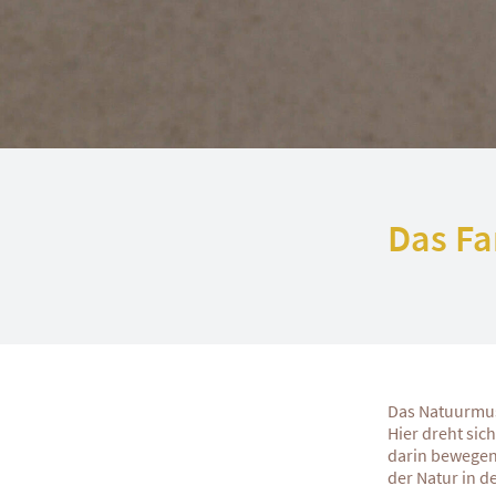
Das F
Das Natuurmus
Hier dreht sic
darin bewegen
der Natur in d