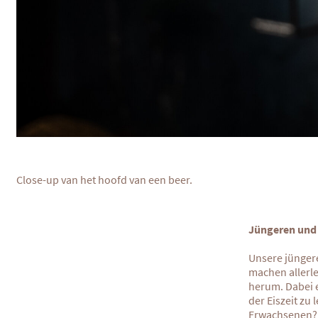
Close-up van het hoofd van een beer.
Jüngeren und 
Unsere jüngere
machen allerle
herum. Dabei e
der Eiszeit zu
Erwachsenen? 