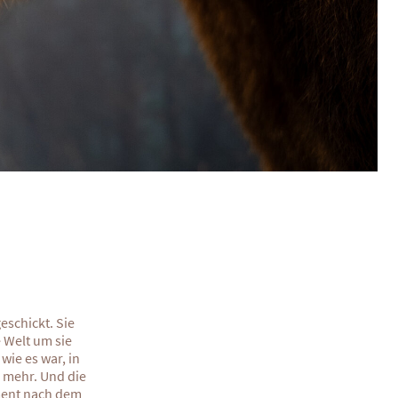
eschickt. Sie
 Welt um sie
wie es war, in
s mehr. Und die
ment nach dem