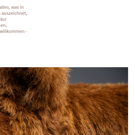
lles, was in
s auszeichnet,
atur
nen,
 willkommen -