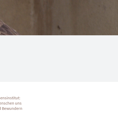
nsinstitut:
Menschen uns
nd Bewundern