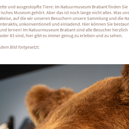
lette und ausgestopfte Tiere: Im Natuurmuseum Brabant finden Sie a
risches Museum gehört. Aber das ist noch lange nicht alles. Was un
d Weise, auf die wir unseren Besuchern unsere Sammlung und die N
interaktiv, unkonventionell und einladend. Hier können Sie bestau
und lernen! Im Natuurmuseum Brabant sind alle Besucher herzlich
3 oder 83 sind, hier gibt es immer genug zu erleben und zu sehen.
 dem Bild fortgesetzt.