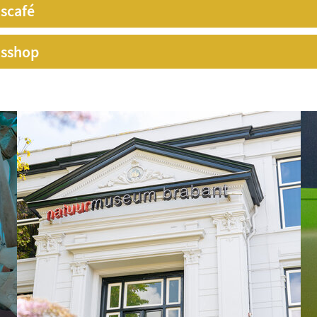
scafé
sshop