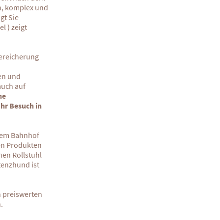
ön, komplex und
gt Sie
 ) zeigt
Bereicherung
en und
auch auf
he
Ihr Besuch in
 dem Bahnhof
gen Produkten
nen Rollstuhl
stenzhund ist
n preiswerten
n.