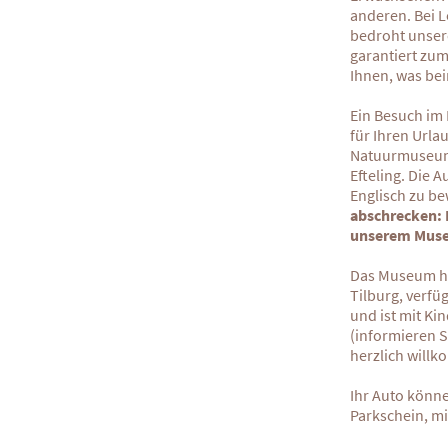
anderen. Bei L
bedroht unsere
garantiert zum
Ihnen, was be
Ein Besuch im 
für Ihren Urla
Natuurmuseum 
Efteling. Die 
Englisch zu b
abschrecken: 
unserem Museu
Das Museum ha
Tilburg, verfü
und ist mit Ki
(informieren S
herzlich will
Ihr Auto könne
Parkschein, m